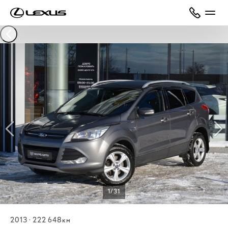
1/31
2013
·
222 648км